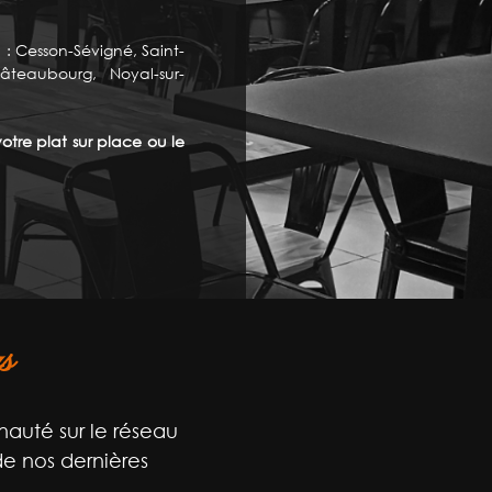
: Cesson-Sévigné, Saint-
âteaubourg, Noyal-sur-
tre plat sur place ou le
s
auté sur le réseau
de nos dernières